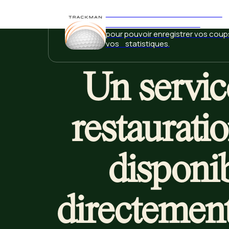
AJOUTEZ L'APPLICATION TRACKMAN
SUR VOTRE APPAREIL MOBILE
pour pouvoir enregistrer vos coup
vos statistiques.
Un servic
restauratio
disponi
directemen