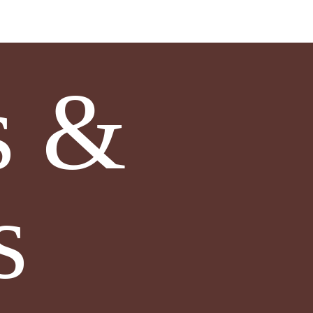
s &
s