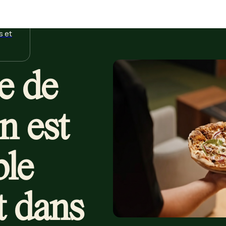
s et
e de
n est
ble
t dans